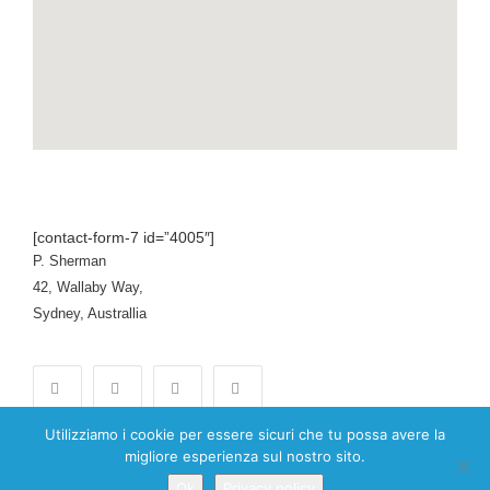
[contact-form-7 id=”4005″]
P. Sherman
42, Wallaby Way,
Sydney, Australlia
Utilizziamo i cookie per essere sicuri che tu possa avere la
migliore esperienza sul nostro sito.
Ok
Privacy policy